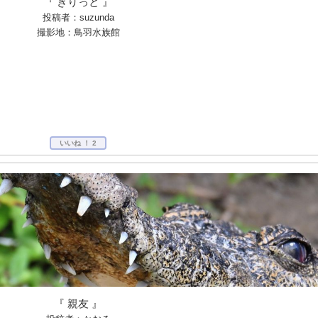
『 きりっと 』
投稿者：suzunda
撮影地：鳥羽水族館
いいね ！
2
『 親友 』