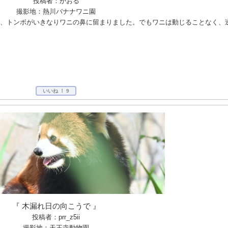
投稿者：かおる
撮影地：熱川バナナワニ園
、トンボがいきなりワニの鼻に留まりました。でもワニは動じることなく、
いいね ！
9
『 木漏れ日の向こうで 』
投稿者：prr_z5ii
撮影地：天王寺動物園