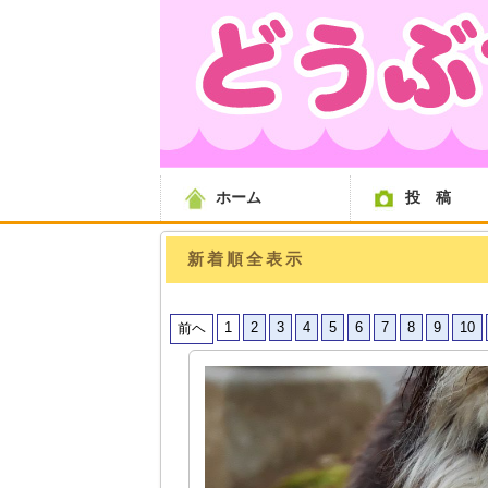
ホーム
投 稿
新着順全表示
1
2
3
4
5
6
7
8
9
10
前ヘ