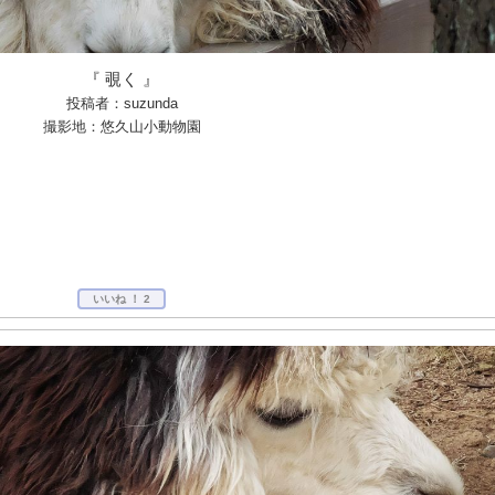
『 覗く 』
投稿者：suzunda
撮影地：悠久山小動物園
いいね ！
2