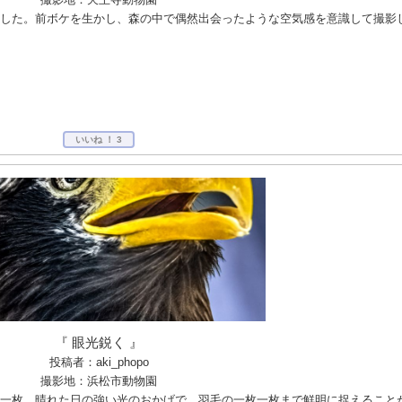
した。前ボケを生かし、森の中で偶然出会ったような空気感を意識して撮影
いいね ！
3
『 眼光鋭く 』
投稿者：aki_phopo
撮影地：浜松市動物園
一枚。晴れた日の強い光のおかげで、羽毛の一枚一枚まで鮮明に捉えること