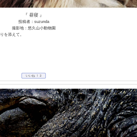
『 昼寝 』
投稿者：suzunda
撮影地：悠久山小動物園
りを添えて。
いいね ！
2