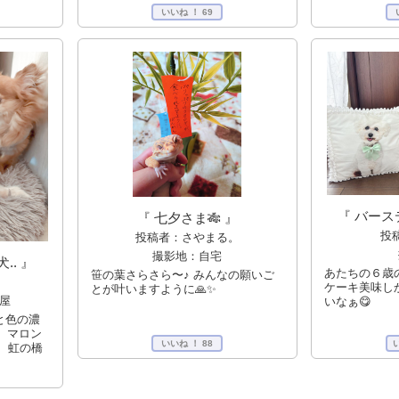
いいね ！
69
『 バース
『 七夕さま🎋 』
投
投稿者：さやまる。
撮影地：自宅
.. 』
あたちの６歳
笹の葉さらさら〜♪ みんなの願いご
ケーキ美味し
とが叶いますように🙏✨
屋
いなぁ😋
と色の濃
、マロン
いいね ！
88
、虹の橋