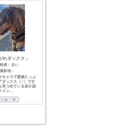
がれダックス 』
稿者：るい
撮影地：
けキャラで愛嬌たっぷ
アダックス（♂）です
を見つめている姿が超
メン...
いいね ！
88