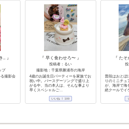
『 たそ
『 早く食わせろ〜 』
.. 』
投
投稿者：るい
撮影地：千葉県勝浦市の海岸
ップ
普段はおとぼ
4歳のお誕生日パーティーを家族でお
いる撮影会
りのミニチュ
祝い中。バースデーソングで盛り上
が、海岸で海
がる中、当の本人は、そんな事より
絶クールでイケ
早くスペシャルご...
いいね ！
100