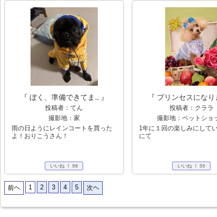
『 プリンセスになりき
『 ぼく、準備できてま.. 』
投稿者：クララ
投稿者：てん
撮影地：ペットショ
撮影地：家
1年に１回の楽しみにして
雨の日ようにレインコートを買った
にて
よ！おりこうさん！
いいね ！
98
いいね ！
50
1
2
3
4
5
前ヘ
次ヘ