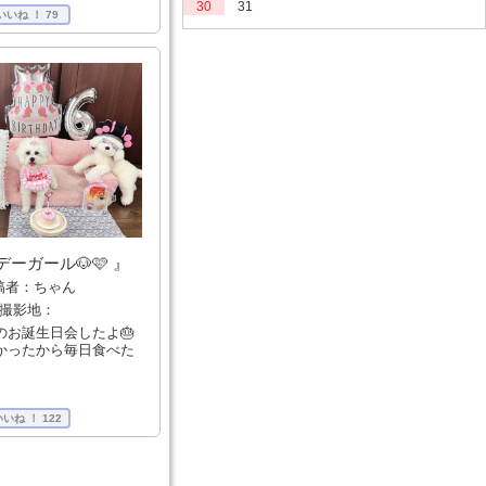
いいね ！
79
デーガール🐶🩷 』
稿者：ちゃん
撮影地：
のお誕生日会したよ🎂
かったから毎日食べた
いいね ！
122