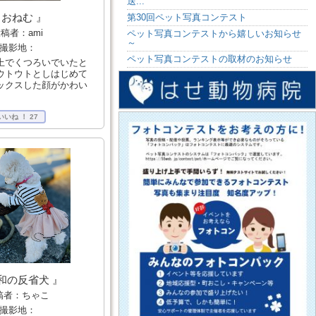
 おねむ 』
稿者：ami
撮影地：
上でくつろいでいたと
ウトウトとしはじめて
ックスした顔がかわい
いいね ！
27
和の反省犬 』
稿者：ちゃこ
撮影地：