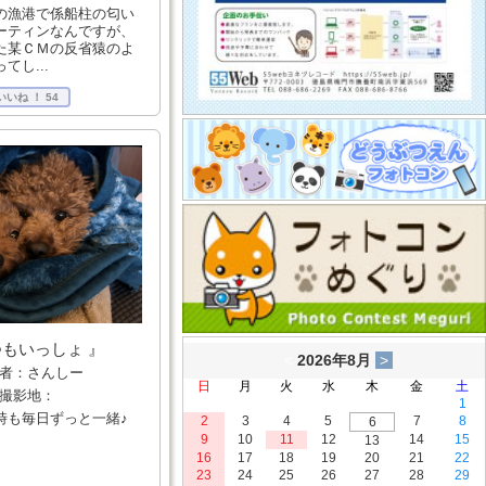
の漁港で係船柱の匂い
ーティンなんですが、
た某ＣＭの反省猿のよ
てし...
いいね ！
54
つもいっしょ 』
者：さんしー
撮影地：
時も毎日ずっと一緒♪