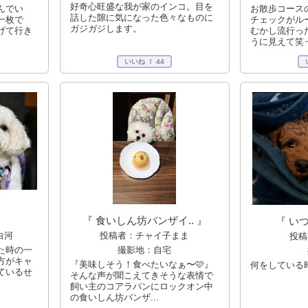
好奇心旺盛な我が家のインコ。目を
んでい
お散歩コース
話した隙に気になった色々なものに
一枚で
チェックがル
ガジガジします。
げて行き
むかし流行っ
うに見えて笑っ
いいね ！
44
『 食いしん坊バンザイ.. 』
『 い
投稿者：チャイ子まま
白河
投稿
撮影地：自宅
た時の一
方がキャ
『美味しそう！食べたいなぁ〜🩷』
何をしている
ているせ
そんな声が聞こえてきそうな表情で
飼い主のコアラパンにロックオン中
の食いしん坊バンザ...