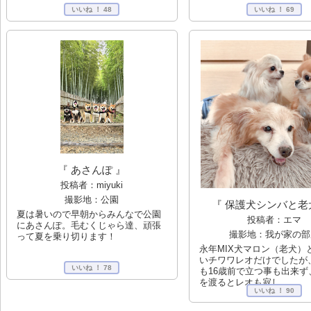
いいね ！
48
いいね ！
69
『 あさんぽ 』
投稿者：miyuki
撮影地：公園
『 保護犬シンバと老犬
夏は暑いので早朝からみんなで公園
投稿者：エマ
にあさんぽ。毛むくじゃら達、頑張
撮影地：我が家の部
って夏を乗り切ります！
永年MIX犬マロン（老犬）
いチワワレオだけでしたが
いいね ！
78
も16歳前で立つ事も出来ず
を渡るとレオも寂し...
いいね ！
90