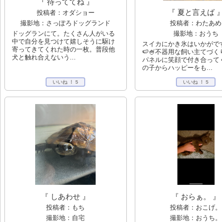
『 待っててね 』
『 夏と言えば 
投稿者：オダショー
投稿者：わたあめ
撮影地：さっぽろドッグランド
撮影地：おうち
ドッグランにて。たくさん人がいる
中で自分を見つけて嬉しそうに駆け
スイカにかき氷はいかがです
寄ってきてくれた時の一枚。普段他
🍉🍧不器用な飼い主てづ
犬と触れ合えないう...
パネルに笑顔で付き合って
の子からハッピーをも...
いいね ！
5
いいね ！
5
『 おらぁ。 』
『 しあわせ 』
投稿者：おこげ。
投稿者：もち
撮影地：おうち。
撮影地：自宅