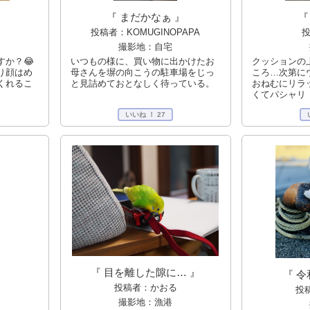
』
『 まだかなぁ 』
『
投稿者：KOMUGINOPAPA
投
撮影地：自宅
か？😂
いつもの様に、買い物に出かけたお
クッションの
くり顔はめ
母さんを塀の向こうの駐車場をじっ
ころ…次第に
くれるこ
と見詰めておとなしく待っている。
おねむにリラ
くてパシャリ
いいね ！
27
『 目を離した隙に… 』
『 令
投稿者：かおる
投
撮影地：漁港