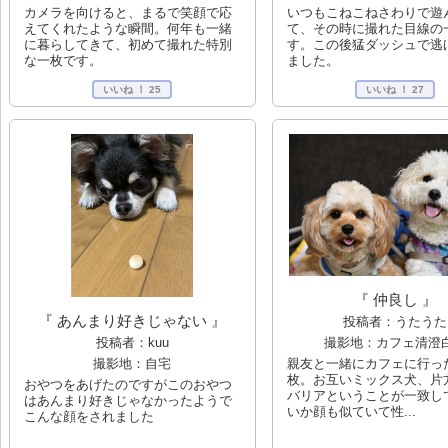
いつもこねこねさわりで遊
カメラを向けると、まるで笑顔で応
て、その時に撮れた目線の
えてくれたような瞬間。何年も一緒
す。この後猛ダッシュで逃
に暮らしてきて、初めて撮れた特別
ました。
な一枚です。
いいね ！
25
いいね ！
27
『 仲良し 』
『 あんまり好きじゃない 』
投稿者：うたうた
投稿者：kuu
撮影地：カフェ清澄
撮影地：自宅
親友と一緒にカフェに行っ
枚。お互いミックス犬、片
おやつをあげたのですがこのおやつ
バリアということが一致し
はあんまり好きじゃなかったようで
いか顔も似ていて性...
こんな顔をされました