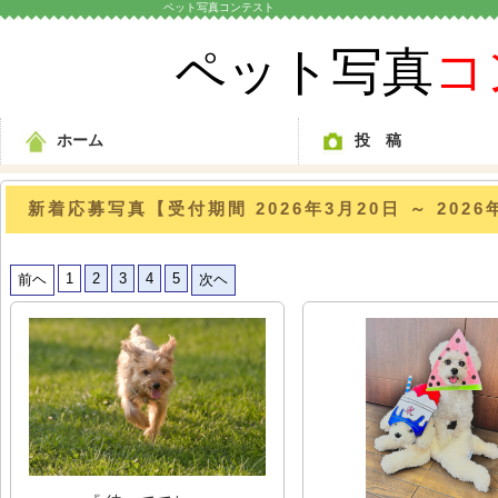
ペット写真コンテスト
ペット写真
コ
ホーム
投 稿
新着応募写真【受付期間 2026年3月20日 ～ 2026
1
2
3
4
5
前ヘ
次ヘ