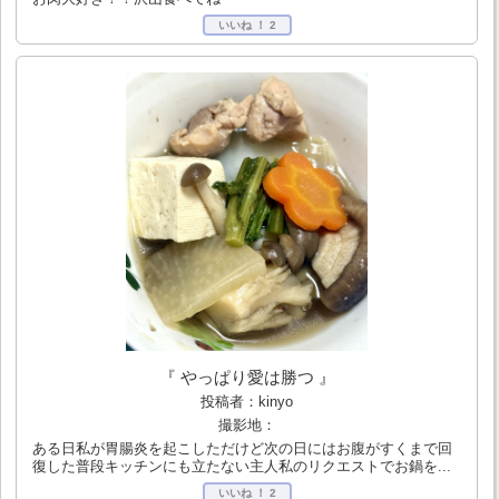
いいね ！
2
『 やっぱり愛は勝つ 』
投稿者：kinyo
撮影地：
ある日私が胃腸炎を起こしただけど次の日にはお腹がすくまで回
復した普段キッチンにも立たない主人私のリクエストでお鍋を...
いいね ！
2