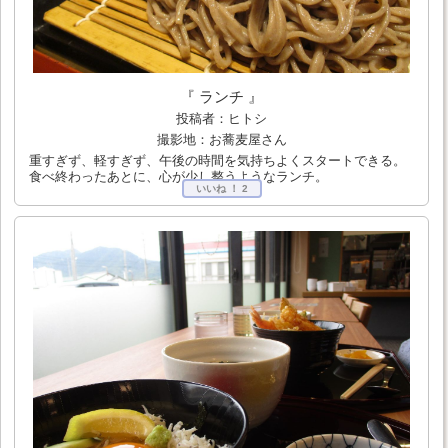
『 ランチ 』
投稿者：ヒトシ
撮影地：お蕎麦屋さん
重すぎず、軽すぎず、午後の時間を気持ちよくスタートできる。
食べ終わったあとに、心が少し整うようなランチ。
いいね ！
2