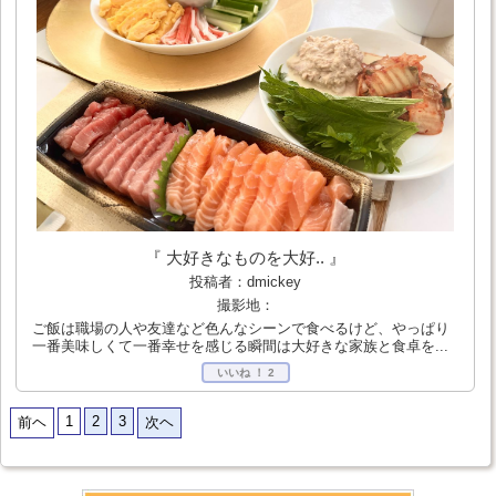
『 大好きなものを大好.. 』
投稿者：dmickey
撮影地：
ご飯は職場の人や友達など色んなシーンで食べるけど、やっぱり
一番美味しくて一番幸せを感じる瞬間は大好きな家族と食卓を...
いいね ！
2
1
2
3
前ヘ
次ヘ