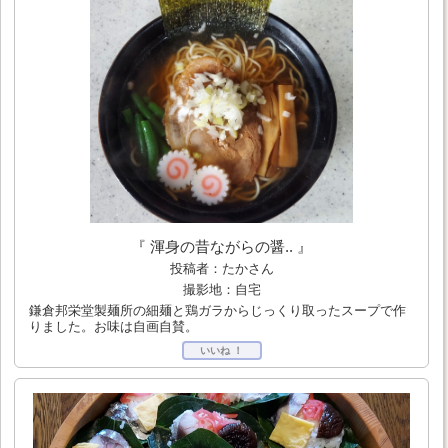
『 渾身の昔ながらの醤.. 』
投稿者：たかさん
撮影地：自宅
鎌倉邦栄堂製麺所の細麺と鶏ガラからじっくり取ったスープで作
りました。お味は自画自賛。
いいね ！