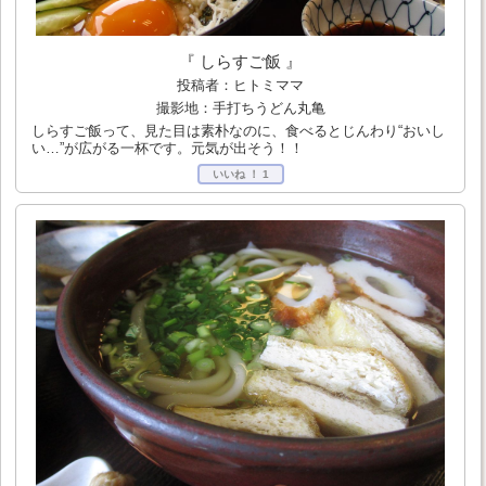
『 しらすご飯 』
投稿者：ヒトミママ
撮影地：手打ちうどん丸亀
しらすご飯って、見た目は素朴なのに、食べるとじんわり“おいし
い…”が広がる一杯です。元気が出そう！！
いいね ！
1