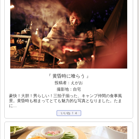
『 黄昏時に喰らう 』
投稿者：えがお
撮影地：自宅
豪快！大胆！男らしい！三拍子揃った、キャンプ仲間の食事風
景。黄昏時も相まってとても魅力的な写真となりました。たま
に...
いいね ！
4