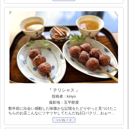
『 テリシャス 』
投稿者：kinyo
撮影地：五平餅屋
数年前に出会い感動した味微かな記憶をたどりやっと見つけたこ
ちらのお店こんなにツヤツヤしてたんだね1口パクリ。おぉー...
いいね ！
2