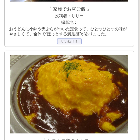
『 家族でお昼ご飯 』
投稿者：りりー
撮影地：
おうどんに小鉢や天ぷらがついた定食って、ひとつひとつの味が
やさしくて、全体で“ほっとする満足感”がありました。
いいね ！
2