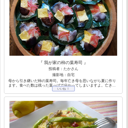
『 我が家の柿の葉寿司 』
投稿者：たかさん
撮影地：自宅
母から引き継いだ柿の葉寿司。毎年亡き母を思いながら夏に作り
ます。食べた数は残った葉っぱで分かってしまいますよ。亡き...
いいね ！