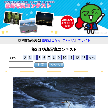
投稿作品を見る
|
投稿はこちら
|
アルバム
|
PCサイト
第2回 徳島写真コンテスト
前ヘ
1
2
3
4
5
6
7
8
9
10
11
12
13
次ヘ