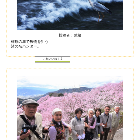
投稿者：武蔵
柿原の堰で獲物を狙う
渚の名ハンター。
これいいね！
2