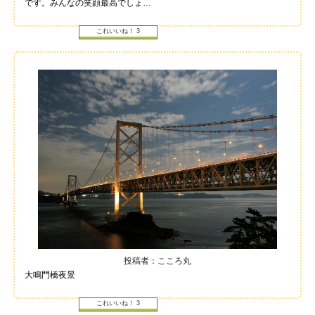
です。みんなの笑顔最高でしょ…
これいいね！
3
投稿者：こころ丸
大鳴門橋夜景
これいいね！
3